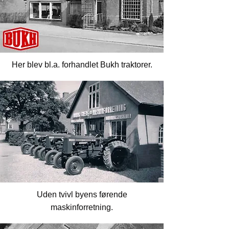
Her blev bl.a. forhandlet Bukh traktorer.
Uden tvivl byens førende
maskinforretning.