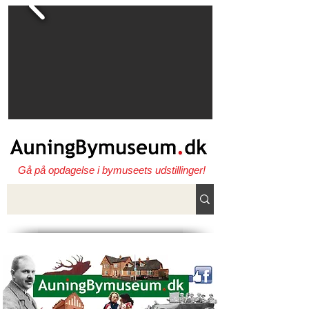
Gå på opdagelse i bymuseets udstillinger!