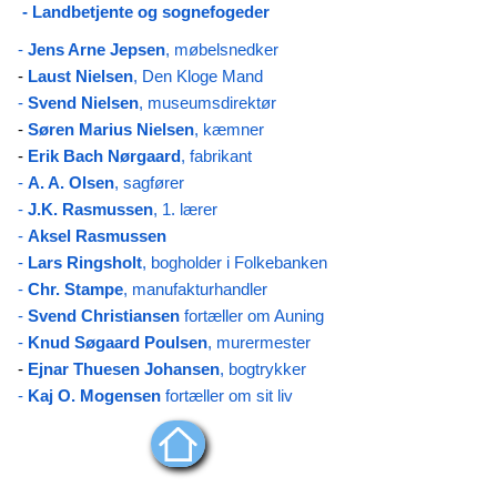
- Landbetjente og sognefogeder
-
Jens Arne Jepsen
, møbelsnedker
-
Laust Nielsen
, Den Kloge Mand
-
Svend Nielsen
, museumsdirektør
-
Søren Marius Nielsen
, kæmner
-
Erik Bach Nørgaard
, fabrikant
-
A. A. Olsen
,
sagfører
-
J.K. Rasmussen
, 1. lærer
-
Aksel Rasmussen
-
Lars Ringsholt
, bogholder i Folkebanken
-
Chr. Stampe
, manufakturhandler
-
Svend Christiansen
fortæller om Auning
-
Knud Søgaard Poulsen
, murermester
-
Ejnar Thuesen Johansen
, bogtrykker
-
Kaj O. Mogensen
fortæller om sit liv