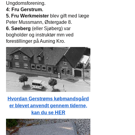
Ungdomsforening.
4: Fru Gerstrum.
5. Fru Werkmeister
blev gift med læge
Peter Mussmann, Østergade 8.
6. Søeberg
(eller Sjøberg) var
bogholder og instruktør mm ved
forestillinger på Auning Kro.
Hvordan Gerstrøms købmandsgård
er blevet anvendt gennem tiderne,
kan du se HER