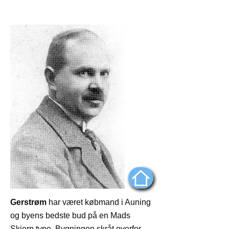
Købmand C. F. Gerstrøm
Gerstrøm
har været købmand i Auning
og byens bedste bud på en Mads
Skjern type. Bygningen skråt overfor