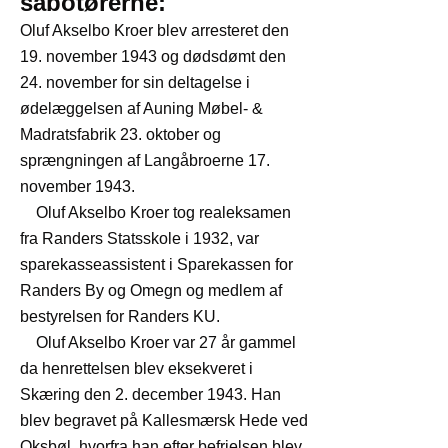
sabotørerne:
Oluf Akselbo Kroer blev arresteret den
19. november 1943 og dødsdømt den
24. november for sin deltagelse i
ødelæggelsen af Auning Møbel- &
Madratsfabrik 23. oktober og
sprængningen af Langåbroerne 17.
november 1943.
Oluf Akselbo Kroer tog realeksamen
fra Randers Statsskole i 1932, var
sparekasseassistent i Sparekassen for
Randers By og Omegn og medlem af
bestyrelsen for Randers KU.
Oluf Akselbo Kroer var 27 år gammel
da henrettelsen blev eksekveret i
Skæring den 2. december 1943. Han
blev begravet på Kallesmærsk Hede ved
Oksbøl, hvorfra han efter befrielsen blev