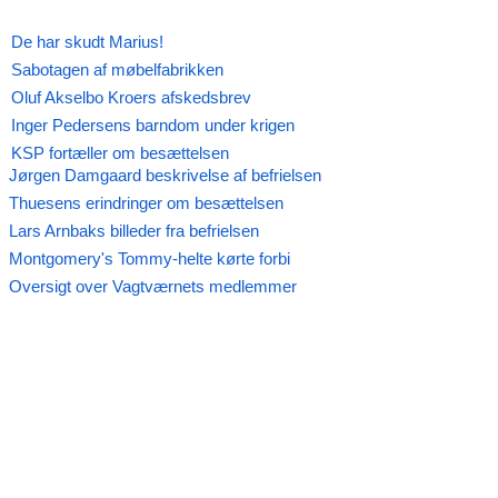
Den tyske besættelse 1940-45
De har skudt Marius!
Sabotagen af møbelfabrikken
Oluf Akselbo Kroers afskedsbrev
Inger Pedersens barndom under krigen
KSP fortæller om besættelsen
Jørgen Damgaard beskrivelse af befrielsen
Thuesens erindringer om besættelsen
Lars Arnbaks billeder fra befrielsen
Montgomery's Tommy-helte kørte forbi
Oversigt over Vagtværnets medlemmer