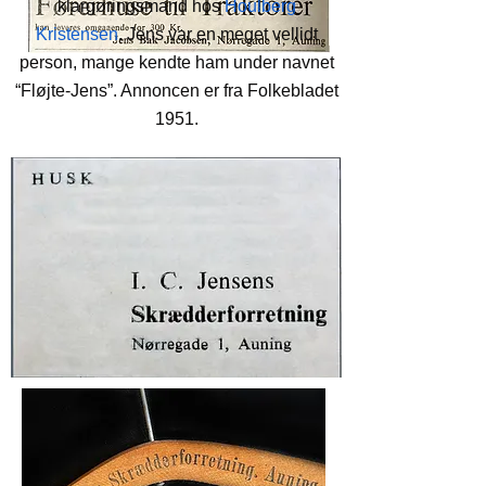
klargøringsmand hos
Houlberg
Kristensen
. Jens var en meget vellidt
person, mange kendte ham under navnet
“Fløjte-Jens”. Annoncen er fra Folkebladet
1951.