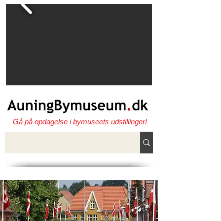
Gå på opdagelse i bymuseets udstillinger!