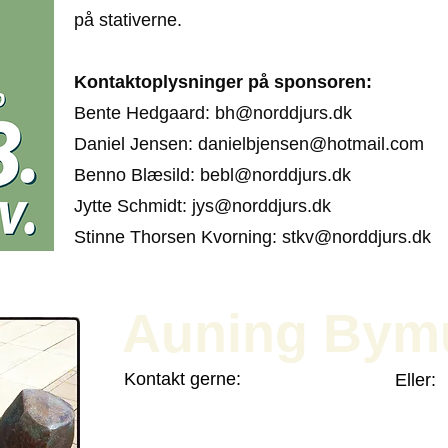
på stativerne.
Kontaktoplysninger på sponsoren:
Bente Hedgaard: bh@norddjurs.dk
Daniel Jensen: danielbjensen@hotmail.com
Benno Blæsild: bebl@norddjurs.dk
Jytte Schmidt: jys@norddjurs.dk
Stinne Thorsen Kvorning: stkv@norddjurs.dk
Auning By
Kontakt gerne:
Eller:
Henning Millard
Jens-
Vestervænget 4, 8963 Auning
Linde 