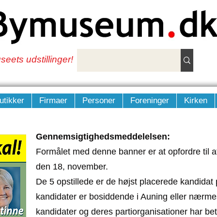
eets udstillinger!
utikker
Firmaer
Personer
Foreninger
Kirken
Gennemsigtighedsmeddelelsen:
Formålet med denne banner er at opfordre til
den 18, november.
De 5 opstillede er de højst placerede kandidat p
kandidater er bosiddende i Auning eller nærme
kandidater og deres partiorganisationer har bet