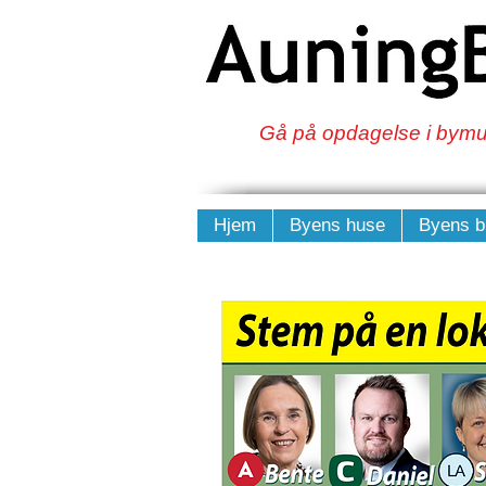
Gå på opdagelse i bymus
Hjem
Byens huse
Byens b